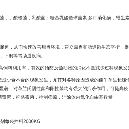
菌，丁酸梭菌，乳酸菌；糖基乳酸链球菌素 多种消化酶，维生
到达肠道，从而快速改善瘤胃环境，建立瘤胃和肠道微生态平衡，
，下痢等胃肠道疾病。
提高饲料利用率，有效的预防反刍动物的消化不量减少过料现象发
造成少食不食的现象发生，尤其对各种原因造成的僵牛羊生长缓
显著，对革兰氏阴性菌和阳性菌均有强大的抑杀作用，可提高疫
菌毒素，抑杀霉菌，控制病原，消除体内氧化自由基数量
粉剂每袋拌料2000KG