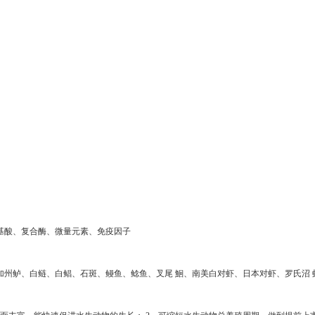
基酸、复合酶、微量元素、免疫因子
加州鲈、白鲢、白鲳、石斑、鳗鱼、鲶鱼、叉尾 鮰、南美白对虾、日本对虾、罗氏沼 